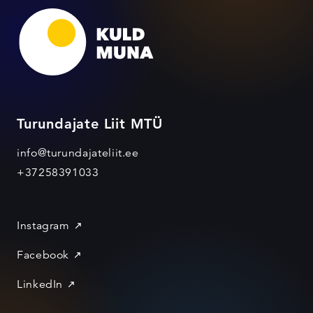
Turundajate Liit MTÜ
info@turundajateliit.ee
+37258391033
Instagram
Facebook
LinkedIn