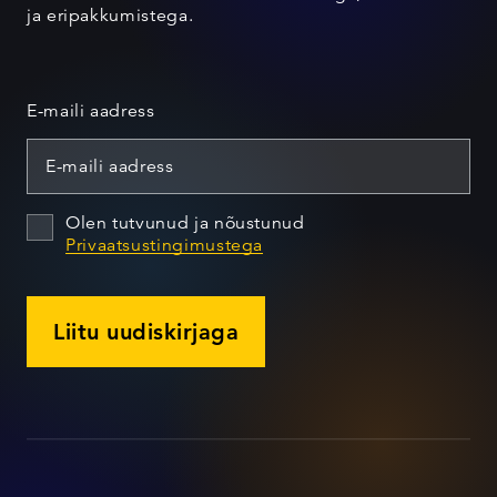
ja eripakkumistega.
E-maili aadress
Olen tutvunud ja nõustunud
Privaatsustingimustega
Liitu uudiskirjaga