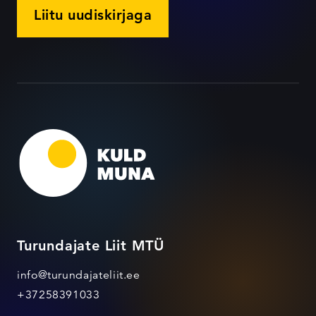
Liitu uudiskirjaga
Turundajate Liit MTÜ
info@turundajateliit.ee
+37258391033