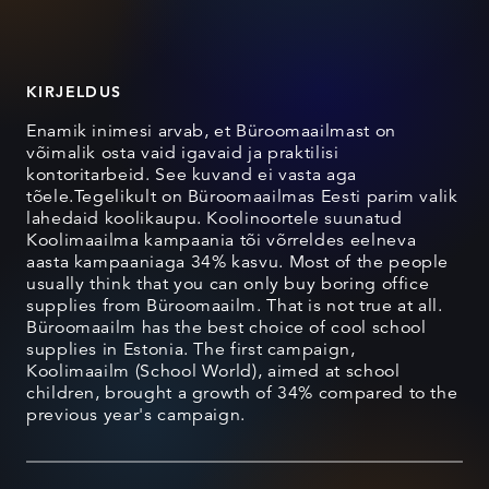
KIRJELDUS
Enamik inimesi arvab, et Büroomaailmast on
võimalik osta vaid igavaid ja praktilisi
kontoritarbeid. See kuvand ei vasta aga
tõele.Tegelikult on Büroomaailmas Eesti parim valik
lahedaid koolikaupu. Koolinoortele suunatud
Koolimaailma kampaania tõi võrreldes eelneva
aasta kampaaniaga 34% kasvu. Most of the people
usually think that you can only buy boring office
supplies from Büroomaailm. That is not true at all.
Büroomaailm has the best choice of cool school
supplies in Estonia. The first campaign,
Koolimaailm (School World), aimed at school
children, brought a growth of 34% compared to the
previous year's campaign.