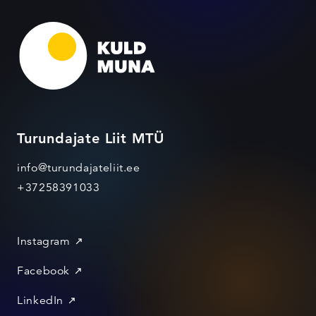
Turundajate Liit MTÜ
info@turundajateliit.ee
+37258391033
Instagram
Facebook
LinkedIn