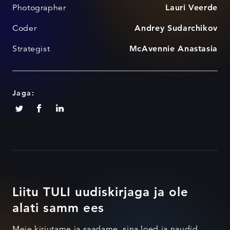
Photographer
Lauri Veerde
Coder
Andrey Sudarchikov
Strategist
McAvennie Anastasia
Jaga:
Liitu TULI uudiskirjaga ja ole
alati samm ees
Meie kirjutame ja saadame, sina loed ja naudid.