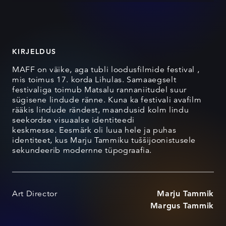
KIRJELDUS
MAFF on väike, aga tubli loodusfilmide festival ,
mis toimus 17. korda Lihulas. Samaaegselt
festivaliga toimub Matsalu rannaniitudel suur
sügisene lindude ränne. Kuna ka festivali avafilm
rääkis lindude rändest, maandusid kolm lindu
seekordse visuaalse identiteedi
keskmesse. Eesmärk oli luua hele ja puhas
identiteet, kus Marju Tammiku tuššijoonistusele
sekundeerib modernne tüpograafia.
Art Director
Marju Tammik
Margus Tammik