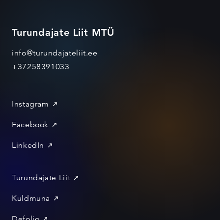
Turundajate Liit MTÜ
info@turundajateliit.ee
+37258391033
Instagram
Facebook
LinkedIn
Turundajate Liit
Kuldmuna
Defolio